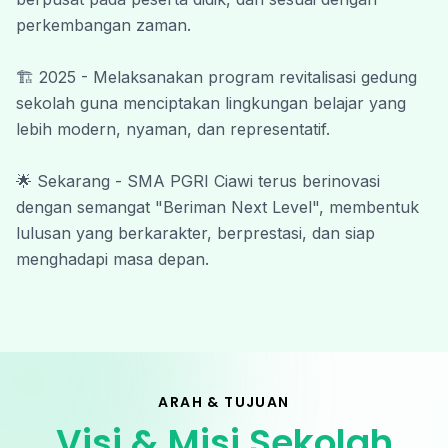
perkembangan zaman.
Wassalamu’alaikum Warahmatullahi
Wabarakatuh.
🏗️ 2025 - Melaksanakan program revitalisasi gedung 
#SmapiBeriman #SmapiNextLevel
sekolah guna menciptakan lingkungan belajar yang 
lebih modern, nyaman, dan representatif.
🌟 Sekarang - SMA PGRI Ciawi terus berinovasi 
dengan semangat "Beriman Next Level", membentuk 
lulusan yang berkarakter, berprestasi, dan siap 
menghadapi masa depan.
ARAH & TUJUAN
Visi & Misi Sekolah