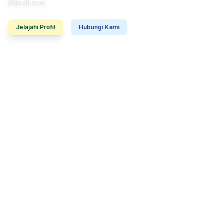
#NextLevel
Jelajahi Profil
Hubungi Kami