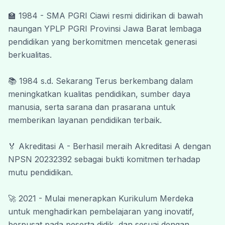
lingkungan belajar yang kondusif, inovatif,
🏫 1984 - SMA PGRI Ciawi resmi didirikan di bawah 
serta membentuk peserta didik yang
naungan YPLP PGRI Provinsi Jawa Barat lembaga 
berakhlak mulia, mandiri, kreatif, dan siap
pendidikan yang berkomitmen mencetak generasi 
menghadapi tantangan masa depan.
berkualitas.
Kami menyadari bahwa kemajuan pendidikan
tidak dapat terwujud tanpa dukungan dan
📚 1984 s.d. Sekarang Terus berkembang dalam 
kerja sama dari berbagai pihak. Oleh karena
meningkatkan kualitas pendidikan, sumber daya 
itu, kami mengucapkan terima kasih kepada
manusia, serta sarana dan prasarana untuk 
seluruh guru, tenaga kependidikan, peserta
memberikan layanan pendidikan terbaik.
didik, orang tua, komite sekolah, alumni, dan
seluruh mitra yang telah memberikan
🏅 Akreditasi A - Berhasil meraih Akreditasi A dengan 
kontribusi terbaik bagi kemajuan SMA PGRI
NPSN 20232392 sebagai bukti komitmen terhadap 
Ciawi.
mutu pendidikan.
Akhir kata, semoga website ini dapat
memberikan manfaat yang besar dan menjadi
🚀 2021 - Mulai menerapkan Kurikulum Merdeka 
jembatan komunikasi yang efektif antara
untuk menghadirkan pembelajaran yang inovatif, 
sekolah dan masyarakat.
berpusat pada peserta didik, dan sesuai dengan 