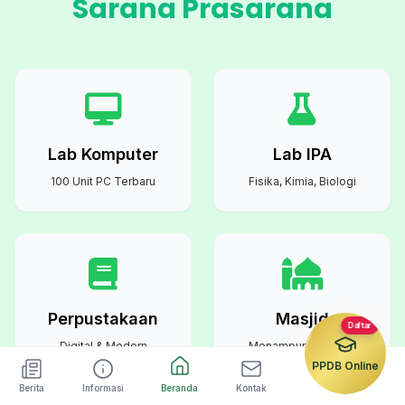
Sarana Prasarana
Lab Komputer
Lab IPA
100 Unit PC Terbaru
Fisika, Kimia, Biologi
Perpustakaan
Masjid
Daftar
Digital & Modern
Menampung Semua
Warga Sekolah
PPDB Online
Berita
Informasi
Beranda
Kontak