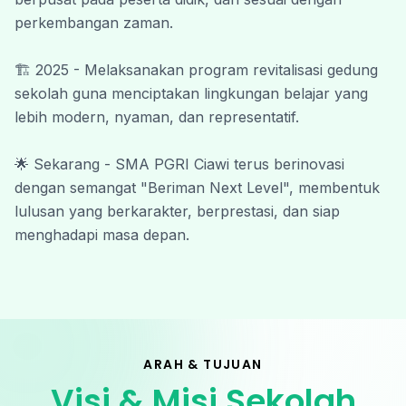
perkembangan zaman.
Wassalamu’alaikum Warahmatullahi
Wabarakatuh.
🏗️ 2025 - Melaksanakan program revitalisasi gedung 
#SmapiBeriman #SmapiNextLevel
sekolah guna menciptakan lingkungan belajar yang 
lebih modern, nyaman, dan representatif.
🌟 Sekarang - SMA PGRI Ciawi terus berinovasi 
dengan semangat "Beriman Next Level", membentuk 
lulusan yang berkarakter, berprestasi, dan siap 
menghadapi masa depan.
ARAH & TUJUAN
Visi & Misi Sekolah