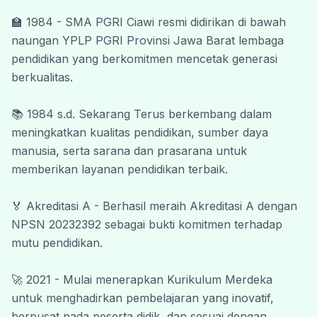
lingkungan belajar yang kondusif, inovatif,
🏫 1984 - SMA PGRI Ciawi resmi didirikan di bawah 
serta membentuk peserta didik yang
naungan YPLP PGRI Provinsi Jawa Barat lembaga 
berakhlak mulia, mandiri, kreatif, dan siap
pendidikan yang berkomitmen mencetak generasi 
menghadapi tantangan masa depan.
berkualitas.
Kami menyadari bahwa kemajuan pendidikan
tidak dapat terwujud tanpa dukungan dan
📚 1984 s.d. Sekarang Terus berkembang dalam 
kerja sama dari berbagai pihak. Oleh karena
meningkatkan kualitas pendidikan, sumber daya 
itu, kami mengucapkan terima kasih kepada
manusia, serta sarana dan prasarana untuk 
seluruh guru, tenaga kependidikan, peserta
memberikan layanan pendidikan terbaik.
didik, orang tua, komite sekolah, alumni, dan
seluruh mitra yang telah memberikan
🏅 Akreditasi A - Berhasil meraih Akreditasi A dengan 
kontribusi terbaik bagi kemajuan SMA PGRI
NPSN 20232392 sebagai bukti komitmen terhadap 
Ciawi.
mutu pendidikan.
Akhir kata, semoga website ini dapat
memberikan manfaat yang besar dan menjadi
🚀 2021 - Mulai menerapkan Kurikulum Merdeka 
jembatan komunikasi yang efektif antara
untuk menghadirkan pembelajaran yang inovatif, 
sekolah dan masyarakat.
berpusat pada peserta didik, dan sesuai dengan 