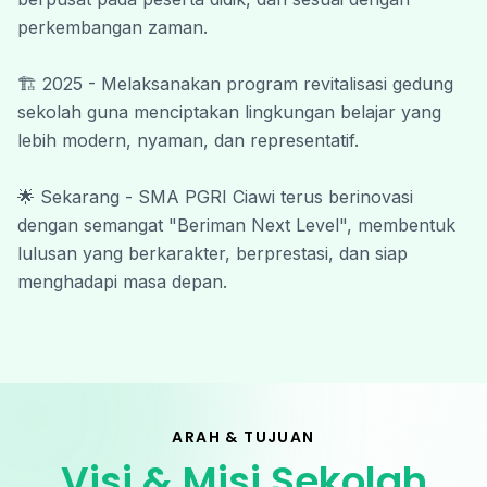
perkembangan zaman.
Wassalamu’alaikum Warahmatullahi
Wabarakatuh.
🏗️ 2025 - Melaksanakan program revitalisasi gedung 
#SmapiBeriman #SmapiNextLevel
sekolah guna menciptakan lingkungan belajar yang 
lebih modern, nyaman, dan representatif.
🌟 Sekarang - SMA PGRI Ciawi terus berinovasi 
dengan semangat "Beriman Next Level", membentuk 
lulusan yang berkarakter, berprestasi, dan siap 
menghadapi masa depan.
ARAH & TUJUAN
Visi & Misi Sekolah