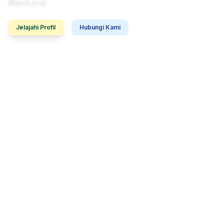
#NextLevel
Jelajahi Profil
Hubungi Kami