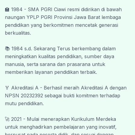
lingkungan belajar yang kondusif, inovatif,
🏫 1984 - SMA PGRI Ciawi resmi didirikan di bawah 
serta membentuk peserta didik yang
naungan YPLP PGRI Provinsi Jawa Barat lembaga 
berakhlak mulia, mandiri, kreatif, dan siap
pendidikan yang berkomitmen mencetak generasi 
menghadapi tantangan masa depan.
berkualitas.
Kami menyadari bahwa kemajuan pendidikan
tidak dapat terwujud tanpa dukungan dan
📚 1984 s.d. Sekarang Terus berkembang dalam 
kerja sama dari berbagai pihak. Oleh karena
meningkatkan kualitas pendidikan, sumber daya 
itu, kami mengucapkan terima kasih kepada
manusia, serta sarana dan prasarana untuk 
seluruh guru, tenaga kependidikan, peserta
memberikan layanan pendidikan terbaik.
didik, orang tua, komite sekolah, alumni, dan
seluruh mitra yang telah memberikan
🏅 Akreditasi A - Berhasil meraih Akreditasi A dengan 
kontribusi terbaik bagi kemajuan SMA PGRI
NPSN 20232392 sebagai bukti komitmen terhadap 
Ciawi.
mutu pendidikan.
Akhir kata, semoga website ini dapat
memberikan manfaat yang besar dan menjadi
🚀 2021 - Mulai menerapkan Kurikulum Merdeka 
jembatan komunikasi yang efektif antara
untuk menghadirkan pembelajaran yang inovatif, 
sekolah dan masyarakat.
berpusat pada peserta didik, dan sesuai dengan 