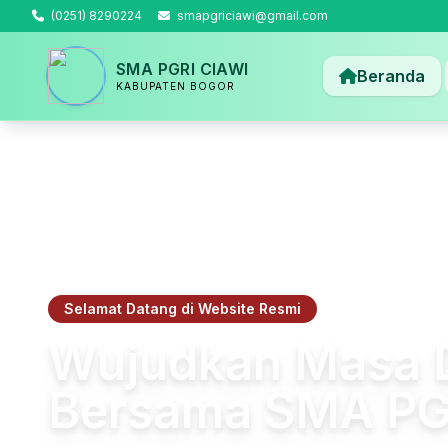
(0251) 8290224
smapgriciawi@gmail.com
SMA PGRI CIAWI
Beranda
KABUPATEN BOGOR
Selamat Datang di Website Resmi
Wujudkan Masa 
Bersama SMA PG