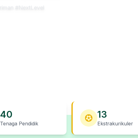
eriman #NextLevel
40
13
Tenaga Pendidik
Ekstrakurikuler