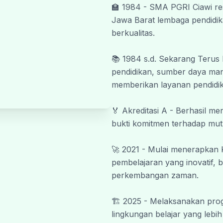
🏫 1984 - SMA PGRI Ciawi re
Wassalamu’alaikum Warahmatullahi
Jawa Barat lembaga pendidik
#SmapiBeriman #SmapiNextLevel
berkualitas.
📚 1984 s.d. Sekarang Terus
pendidikan, sumber daya manu
memberikan layanan pendidik
🏅 Akreditasi A - Berhasil m
bukti komitmen terhadap mut
🚀 2021 - Mulai menerapkan
pembelajaran yang inovatif, b
perkembangan zaman.
🏗️ 2025 - Melaksanakan prog
lingkungan belajar yang lebi