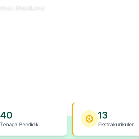
eriman #NextLevel
40
13
Tenaga Pendidik
Ekstrakurikuler