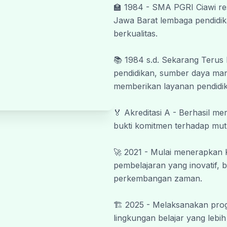
🏫 1984 - SMA PGRI Ciawi re
Wassalamu’alaikum Warahmatullahi
Jawa Barat lembaga pendidik
#SmapiBeriman #SmapiNextLevel
berkualitas.
📚 1984 s.d. Sekarang Terus
pendidikan, sumber daya manu
memberikan layanan pendidik
🏅 Akreditasi A - Berhasil m
bukti komitmen terhadap mut
🚀 2021 - Mulai menerapkan
pembelajaran yang inovatif, b
perkembangan zaman.
🏗️ 2025 - Melaksanakan prog
lingkungan belajar yang lebi