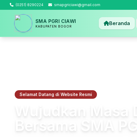
(0251) 8290224
smapgriciawi@gmail.com
SMA PGRI CIAWI
Beranda
KABUPATEN BOGOR
Selamat Datang di Website Resmi
Wujudkan Masa 
Bersama SMA PG