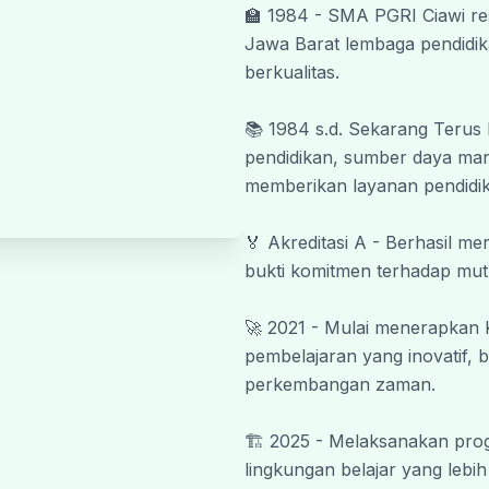
🏫 1984 - SMA PGRI Ciawi re
Wassalamu’alaikum Warahmatullahi
Jawa Barat lembaga pendidik
#SmapiBeriman #SmapiNextLevel
berkualitas.
📚 1984 s.d. Sekarang Terus
pendidikan, sumber daya manu
memberikan layanan pendidik
🏅 Akreditasi A - Berhasil m
bukti komitmen terhadap mut
🚀 2021 - Mulai menerapkan
pembelajaran yang inovatif, b
perkembangan zaman.
🏗️ 2025 - Melaksanakan prog
lingkungan belajar yang lebi