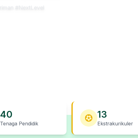
eriman #NextLevel
40
13
Tenaga Pendidik
Ekstrakurikuler