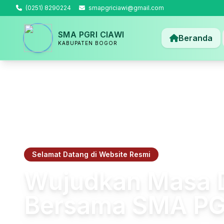
(0251) 8290224
smapgriciawi@gmail.com
SMA PGRI CIAWI
Beranda
KABUPATEN BOGOR
Selamat Datang di Website Resmi
Wujudkan Masa 
Bersama SMA PG