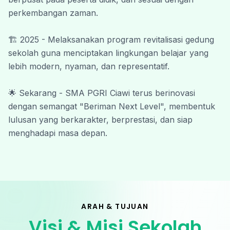
perkembangan zaman.
Wassalamu’alaikum Warahmatullahi
Wabarakatuh.
🏗️ 2025 - Melaksanakan program revitalisasi gedung 
#SmapiBeriman #SmapiNextLevel
sekolah guna menciptakan lingkungan belajar yang 
lebih modern, nyaman, dan representatif.
🌟 Sekarang - SMA PGRI Ciawi terus berinovasi 
dengan semangat "Beriman Next Level", membentuk 
lulusan yang berkarakter, berprestasi, dan siap 
menghadapi masa depan.
ARAH & TUJUAN
Visi & Misi Sekolah