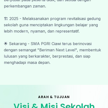
perkembangan zaman.
Wassalamu’alaikum Warahmatullahi
Wabarakatuh.
🏗️ 2025 - Melaksanakan program revitalisasi gedung 
#SmapiBeriman #SmapiNextLevel
sekolah guna menciptakan lingkungan belajar yang 
lebih modern, nyaman, dan representatif.
🌟 Sekarang - SMA PGRI Ciawi terus berinovasi 
dengan semangat "Beriman Next Level", membentuk 
lulusan yang berkarakter, berprestasi, dan siap 
menghadapi masa depan.
ARAH & TUJUAN
Visi & Misi Sekolah