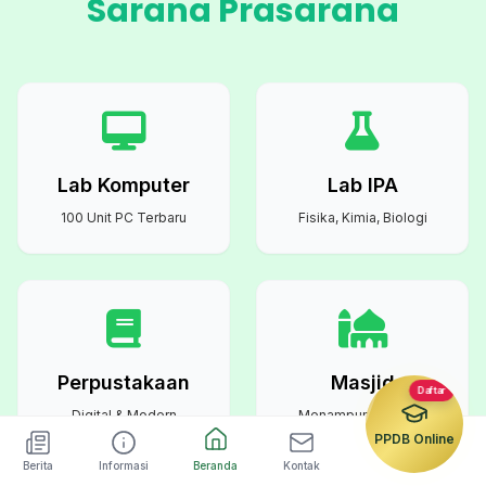
Sarana Prasarana
Lab Komputer
Lab IPA
100 Unit PC Terbaru
Fisika, Kimia, Biologi
Perpustakaan
Masjid
Daftar
Digital & Modern
Menampung Semua
Warga Sekolah
PPDB Online
Berita
Informasi
Beranda
Kontak