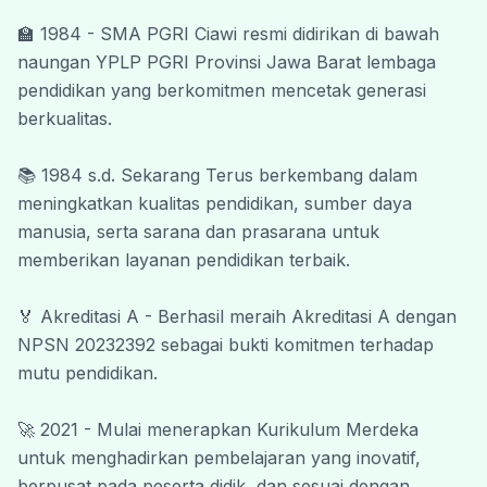
lingkungan belajar yang kondusif, inovatif,
🏫 1984 - SMA PGRI Ciawi resmi didirikan di bawah 
serta membentuk peserta didik yang
naungan YPLP PGRI Provinsi Jawa Barat lembaga 
berakhlak mulia, mandiri, kreatif, dan siap
pendidikan yang berkomitmen mencetak generasi 
menghadapi tantangan masa depan.
berkualitas.
Kami menyadari bahwa kemajuan pendidikan
tidak dapat terwujud tanpa dukungan dan
📚 1984 s.d. Sekarang Terus berkembang dalam 
kerja sama dari berbagai pihak. Oleh karena
meningkatkan kualitas pendidikan, sumber daya 
itu, kami mengucapkan terima kasih kepada
manusia, serta sarana dan prasarana untuk 
seluruh guru, tenaga kependidikan, peserta
memberikan layanan pendidikan terbaik.
didik, orang tua, komite sekolah, alumni, dan
seluruh mitra yang telah memberikan
🏅 Akreditasi A - Berhasil meraih Akreditasi A dengan 
kontribusi terbaik bagi kemajuan SMA PGRI
NPSN 20232392 sebagai bukti komitmen terhadap 
Ciawi.
mutu pendidikan.
Akhir kata, semoga website ini dapat
memberikan manfaat yang besar dan menjadi
🚀 2021 - Mulai menerapkan Kurikulum Merdeka 
jembatan komunikasi yang efektif antara
untuk menghadirkan pembelajaran yang inovatif, 
sekolah dan masyarakat.
berpusat pada peserta didik, dan sesuai dengan 