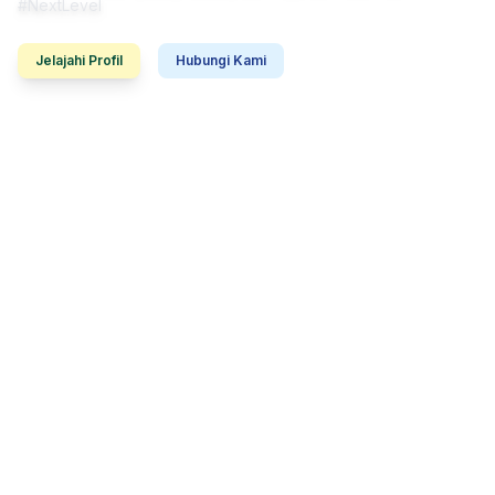
#NextLevel
Jelajahi Profil
Hubungi Kami